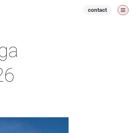
contact
oga
26