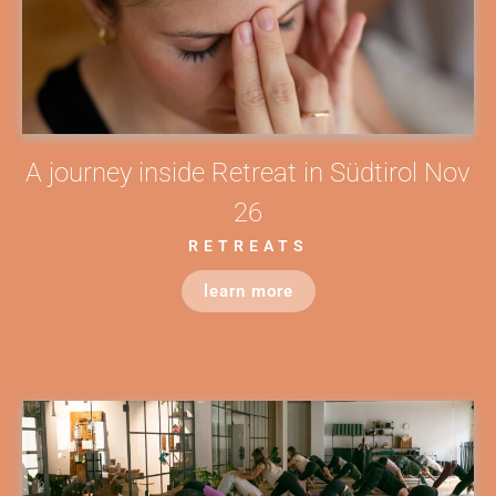
A journey inside Retreat in Südtirol Nov
26
RETREATS
learn more