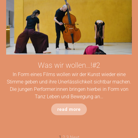
Was wir wollen…!#2
In Form eines Films wollen wir der Kunst wieder eine
Stimme geben und ihre Unerlässlichkeit sichtbar machen.
Die jungen Performer:innen bringen hierbei in Form von
Tanz Leben und Bewegung an…
read more
1
2
3
Next