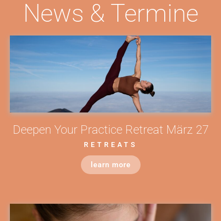
News & Termine
Deepen Your Practice Retreat März 27
RETREATS
learn more