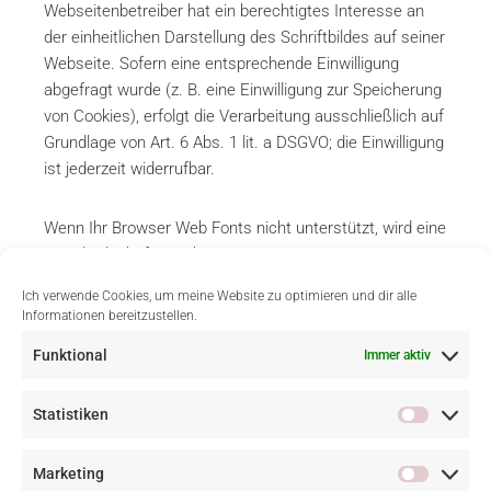
Webseitenbetreiber hat ein berechtigtes Interesse an
der einheitlichen Darstellung des Schriftbildes auf seiner
Webseite. Sofern eine entsprechende Einwilligung
abgefragt wurde (z. B. eine Einwilligung zur Speicherung
von Cookies), erfolgt die Verarbeitung ausschließlich auf
Grundlage von Art. 6 Abs. 1 lit. a DSGVO; die Einwilligung
ist jederzeit widerrufbar.
Wenn Ihr Browser Web Fonts nicht unterstützt, wird eine
Standardschrift von Ihrem Computer genutzt.
Ich verwende Cookies, um meine Website zu optimieren und dir alle
Weitere Informationen zu Google Web Fonts finden Sie
Informationen bereitzustellen.
unter
https://developers.google.com/fonts/faq
und in
Funktional
Immer aktiv
der Datenschutzerklärung von
Google:
https://policies.google.com/privacy?hl=de
.
Statistiken
Quelle:
https://www.e-recht24.de/muster-
Marketing
datenschutzerklaerung.html