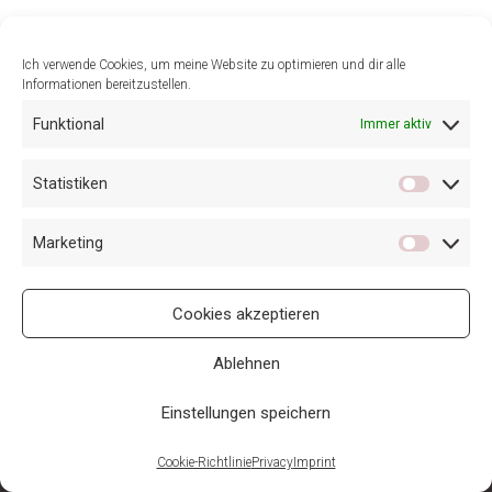
Ich verwende Cookies, um meine Website zu optimieren und dir alle
Informationen bereitzustellen.
Funktional
Immer aktiv
Statistiken
Marketing
Cookies akzeptieren
Ablehnen
Einstellungen speichern
Imprint
Contact
Privacy
Cookie-Richtlinie (EU)
Cookie-Richtlinie
Privacy
Imprint
Neve
| Präsentiert von
WordPress