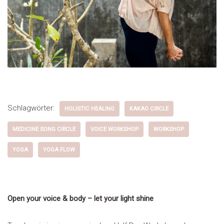
Schlagwörter:
HOLISTIC HEALING
KAKAO CIRCLE
MEDICINE SONG CIRCLE
VOICE WORKSHOP
WORKSHOP
YOGA
YOGA FLOW
Open your voice & body – let your light shine