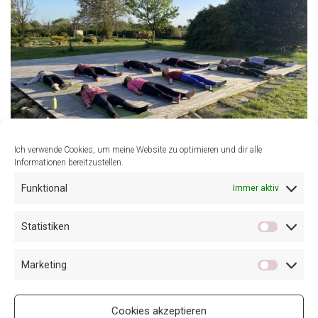
Ich verwende Cookies, um meine Website zu optimieren und dir alle
Informationen bereitzustellen.
Funktional
Immer aktiv
Statistiken
VORHERIGER BEITRAG
NÄCHSTER BEITRAG
Marketing
Summer Bloom Yoga &
A journey inside Retreat in
Voice Workshop
Südtirol Nov 26
Cookies akzeptieren