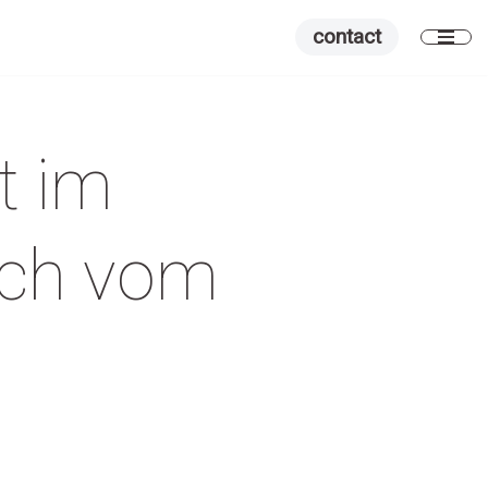
contact
t im
eich vom