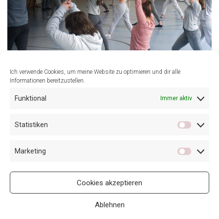
Ich verwende Cookies, um meine Website zu optimieren und dir alle
Informationen bereitzustellen.
Funktional
Immer aktiv
Statistiken
VORHERIGER BEITRAG
NÄCHSTER BEITRAG
Yoga Flow Next Steps
Days of Silence – Yoga
Marketing
Workshop am 26.02.2023
Retreat in Österreich vom
9.-12.12.2021
Cookies akzeptieren
Ablehnen