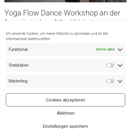
Yoga Flow Dance Workshop an der
französischen Atlantikküste
06.04.2023
Ich verwende Cookies, um meine Website zu optimieren und dir alle
Informationen bereitzustellen.
14. Juli 2020
Funktional
Immer aktiv
Yoga Flow Dance Workshop an der französischen
Atlantikküste
Statistiken
14. – 20. April 22
Marketing
Cookies akzeptieren
Ablehnen
Einstellungen speichern
Imprint
Contact
Privacy
Cookie-Richtlinie (EU)