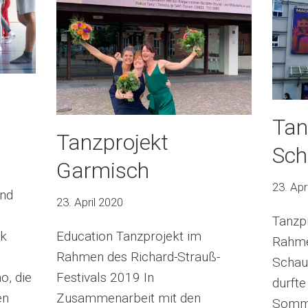
Tan
Tanzprojekt
Sch
Garmisch
23. Apr
und
23. April 2020
Tanzp
ck
Education Tanzprojekt im
Rahme
Rahmen des Richard-Strauß-
Schau
o, die
Festivals 2019 In
durfte
en
Zusammenarbeit mit den
Somme