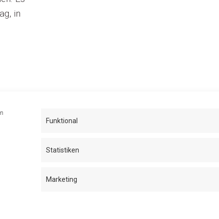
g, in
en
Funktional
Statistiken
Imprint
Contact
Privacy
Cookie-Richtlinie (EU)
Marketing