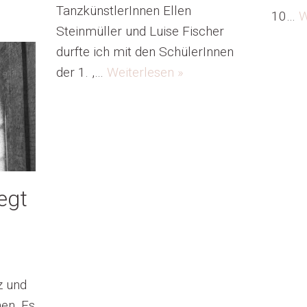
TanzkünstlerInnen Ellen
10…
W
Steinmüller und Luise Fischer
durfte ich mit den SchülerInnen
der 1. ,…
Weiterlesen »
egt
z und
en. Es