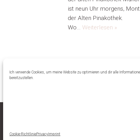
ist neun Uhr morgens, Monta
der Alten Pinakothek.
Wo…
Weiterlesen »
Ich verwende Cookies, um meine Website zu optimieren und dir alle Information
bereitzustellen.
Cookie-Richtlinie
Privacy
Imprint
Neve
| Präsentiert von
WordPress