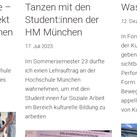
e –
Tanzen mit den
Was
ekt
Student:innen der
12. De
nen
HM München
In For
der K
17. Juli 2023
geben 
Im Sommersemester 23 durfte
sichtb
hule
ich einen Lehrauftrag an der
Perfor
des
Hochschule München
Form 
wahrnehmen, um mit den
Bewegu
Student:innen für Soziale Arbeit
appell
im Bereich kulturelle Bildung zu
von Ku
arbeiten.